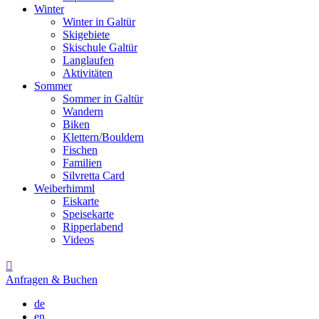
Winter
Winter in Galtür
Skigebiete
Skischule Galtür
Langlaufen
Aktivitäten
Sommer
Sommer in Galtür
Wandern
Biken
Klettern/Bouldern
Fischen
Familien
Silvretta Card
Weiberhimml
Eiskarte
Speisekarte
Ripperlabend
Videos

Anfragen & Buchen
de
en