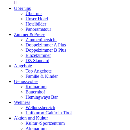

Über uns
Über uns
Unser Hotel
Hotelbilder
Panoramatour
Zimmer & Preise
Zimmerübersicht
Doppelzimmer A Plus
Doppelzimmer B Plus
Einzelzimmer
DZ Standard
Angebote
Top Angebote
Familie & Kinder
Genussvolles
Kulinarium
Bauernhof
Hemingways Bar
Wellness
Wellnessbereich
Luftkurort Galtür in Tirol
Aktion und Kultur
Kultur-/Sportzentrum
Alpinarium