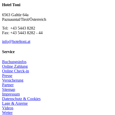
Hotel Toni
6563 Galtür 64a
Paznauntal/Tirol/Österreich
Tel: +43 5443 8282
Fax: +43 5443 8282 - 44
info@hoteltoni.at
Service
Buchungsinfos
Online Zahlung
Online Check-in
Presse
Versicherung
Partner
Sitemap
Impressum
Datenschutz & Cookies
Lage & Anreise
Videos
Wetter