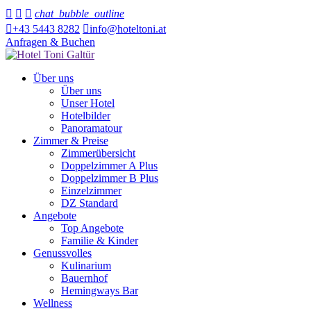



chat_bubble_outline

+43 5443 8282

info@hoteltoni.at
Anfragen & Buchen
Über uns
Über uns
Unser Hotel
Hotelbilder
Panoramatour
Zimmer & Preise
Zimmerübersicht
Doppelzimmer A Plus
Doppelzimmer B Plus
Einzelzimmer
DZ Standard
Angebote
Top Angebote
Familie & Kinder
Genussvolles
Kulinarium
Bauernhof
Hemingways Bar
Wellness