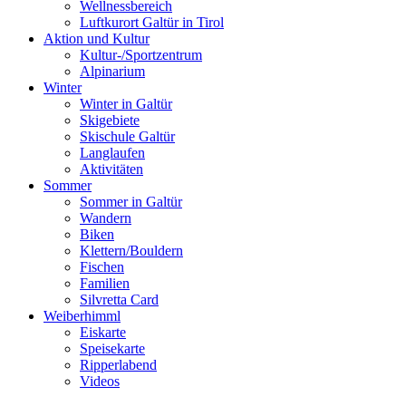
Wellnessbereich
Luftkurort Galtür in Tirol
Aktion und Kultur
Kultur-/Sportzentrum
Alpinarium
Winter
Winter in Galtür
Skigebiete
Skischule Galtür
Langlaufen
Aktivitäten
Sommer
Sommer in Galtür
Wandern
Biken
Klettern/Bouldern
Fischen
Familien
Silvretta Card
Weiberhimml
Eiskarte
Speisekarte
Ripperlabend
Videos