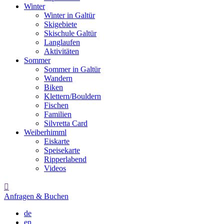
Winter
Winter in Galtür
Skigebiete
Skischule Galtür
Langlaufen
Aktivitäten
Sommer
Sommer in Galtür
Wandern
Biken
Klettern/Bouldern
Fischen
Familien
Silvretta Card
Weiberhimml
Eiskarte
Speisekarte
Ripperlabend
Videos

Anfragen & Buchen
de
en