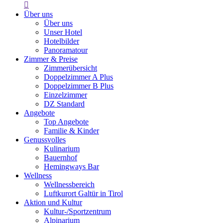

Über uns
Über uns
Unser Hotel
Hotelbilder
Panoramatour
Zimmer & Preise
Zimmerübersicht
Doppelzimmer A Plus
Doppelzimmer B Plus
Einzelzimmer
DZ Standard
Angebote
Top Angebote
Familie & Kinder
Genussvolles
Kulinarium
Bauernhof
Hemingways Bar
Wellness
Wellnessbereich
Luftkurort Galtür in Tirol
Aktion und Kultur
Kultur-/Sportzentrum
Alpinarium