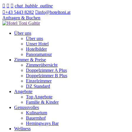



chat_bubble_outline

+43 5443 8282

info@hoteltoni.at
Anfragen & Buchen
Über uns
Über uns
Unser Hotel
Hotelbilder
Panoramatour
Zimmer & Preise
Zimmerübersicht
Doppelzimmer A Plus
Doppelzimmer B Plus
Einzelzimmer
DZ Standard
Angebote
Top Angebote
Familie & Kinder
Genussvolles
Kulinarium
Bauernhof
Hemingways Bar
Wellness