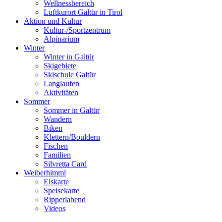
Wellnessbereich
Luftkurort Galtür in Tirol
Aktion und Kultur
Kultur-/Sportzentrum
Alpinarium
Winter
Winter in Galtür
Skigebiete
Skischule Galtür
Langlaufen
Aktivitäten
Sommer
Sommer in Galtür
Wandern
Biken
Klettern/Bouldern
Fischen
Familien
Silvretta Card
Weiberhimml
Eiskarte
Speisekarte
Ripperlabend
Videos