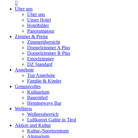

Über uns
Über uns
Unser Hotel
Hotelbilder
Panoramatour
Zimmer & Preise
Zimmerübersicht
Doppelzimmer A Plus
Doppelzimmer B Plus
Einzelzimmer
DZ Standard
Angebote
Top Angebote
Familie & Kinder
Genussvolles
Kulinarium
Bauernhof
Hemingways Bar
Wellness
Wellnessbereich
Luftkurort Galtür in Tirol
Aktion und Kultur
Kultur-/Sportzentrum
Alpinarium