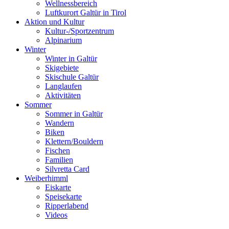
Wellnessbereich
Luftkurort Galtür in Tirol
Aktion und Kultur
Kultur-/Sportzentrum
Alpinarium
Winter
Winter in Galtür
Skigebiete
Skischule Galtür
Langlaufen
Aktivitäten
Sommer
Sommer in Galtür
Wandern
Biken
Klettern/Bouldern
Fischen
Familien
Silvretta Card
Weiberhimml
Eiskarte
Speisekarte
Ripperlabend
Videos