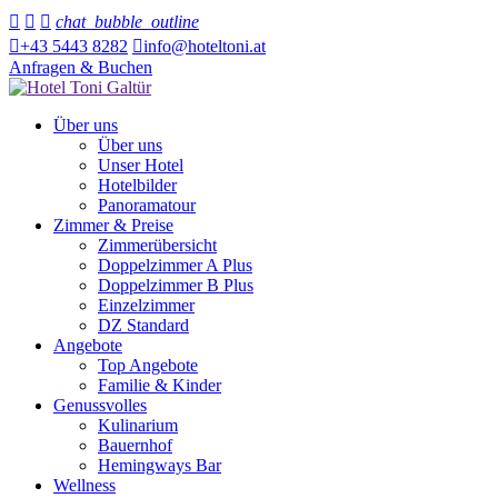



chat_bubble_outline

+43 5443 8282

info@hoteltoni.at
Anfragen & Buchen
Über uns
Über uns
Unser Hotel
Hotelbilder
Panoramatour
Zimmer & Preise
Zimmerübersicht
Doppelzimmer A Plus
Doppelzimmer B Plus
Einzelzimmer
DZ Standard
Angebote
Top Angebote
Familie & Kinder
Genussvolles
Kulinarium
Bauernhof
Hemingways Bar
Wellness