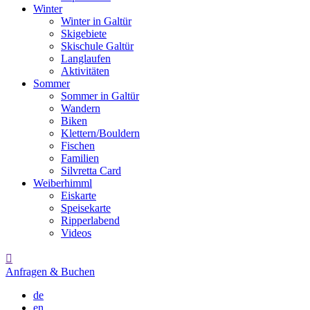
Winter
Winter in Galtür
Skigebiete
Skischule Galtür
Langlaufen
Aktivitäten
Sommer
Sommer in Galtür
Wandern
Biken
Klettern/Bouldern
Fischen
Familien
Silvretta Card
Weiberhimml
Eiskarte
Speisekarte
Ripperlabend
Videos

Anfragen & Buchen
de
en