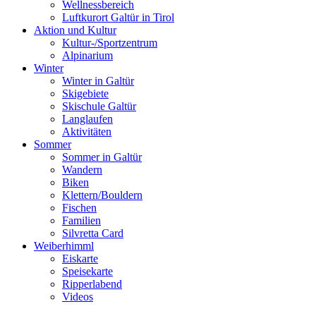
Wellnessbereich
Luftkurort Galtür in Tirol
Aktion und Kultur
Kultur-/Sportzentrum
Alpinarium
Winter
Winter in Galtür
Skigebiete
Skischule Galtür
Langlaufen
Aktivitäten
Sommer
Sommer in Galtür
Wandern
Biken
Klettern/Bouldern
Fischen
Familien
Silvretta Card
Weiberhimml
Eiskarte
Speisekarte
Ripperlabend
Videos