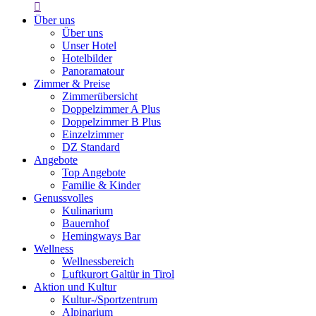

Über uns
Über uns
Unser Hotel
Hotelbilder
Panoramatour
Zimmer & Preise
Zimmerübersicht
Doppelzimmer A Plus
Doppelzimmer B Plus
Einzelzimmer
DZ Standard
Angebote
Top Angebote
Familie & Kinder
Genussvolles
Kulinarium
Bauernhof
Hemingways Bar
Wellness
Wellnessbereich
Luftkurort Galtür in Tirol
Aktion und Kultur
Kultur-/Sportzentrum
Alpinarium