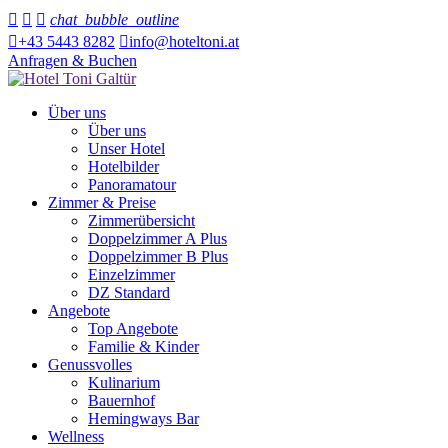



chat_bubble_outline

+43 5443 8282

info@hoteltoni.at
Anfragen & Buchen
Über uns
Über uns
Unser Hotel
Hotelbilder
Panoramatour
Zimmer & Preise
Zimmerübersicht
Doppelzimmer A Plus
Doppelzimmer B Plus
Einzelzimmer
DZ Standard
Angebote
Top Angebote
Familie & Kinder
Genussvolles
Kulinarium
Bauernhof
Hemingways Bar
Wellness