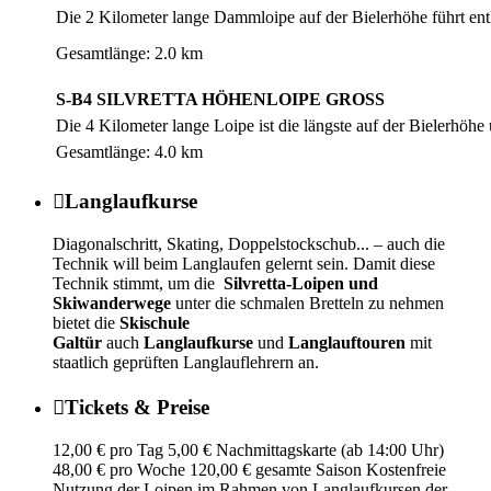
Die 2 Kilometer lange Dammloipe auf der Bielerhöhe führt en
Gesamtlänge: 2.0 km
S-B4 SILVRETTA HÖHENLOIPE GROSS
Die 4 Kilometer lange Loipe ist die längste auf der Bielerhöhe
Gesamtlänge: 4.0 km

Langlaufkurse
Diagonalschritt, Skating, Doppelstockschub... – auch die
Technik will beim Langlaufen gelernt sein. Damit diese
Technik stimmt, um die
Silvretta-Loipen und
Skiwanderwege
unter die schmalen Bretteln zu nehmen
bietet die
Skischule
Galtür
auch
Langlaufkurse
und
Langlauftouren
mit
staatlich geprüften Langlauflehrern an.

Tickets & Preise
12,00 € pro Tag 5,00 € Nachmittagskarte (ab 14:00 Uhr)
48,00 € pro Woche 120,00 € gesamte Saison Kostenfreie
Nutzung der Loipen im Rahmen von Langlaufkursen der