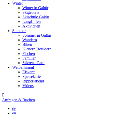
Winter
Winter in Galtür
Skigebiete
Skischule Galtür
Langlaufen
Aktivitäten
Sommer
Sommer in Galtür
Wandern
Biken
Klettern/Bouldern
Fischen
Familien
Silvretta Card
Weiberhimml
Eiskarte
Speisekarte
Ripperlabend
Videos

Anfragen & Buchen
de
en