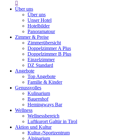

Über uns
Über uns
Unser Hotel
Hotelbilder
Panoramatour
Zimmer & Preise
Zimmerübersicht
Doppelzimmer A Plus
Doppelzimmer B Plus
Einzelzimmer
DZ Standard
Angebote
Top Angebote
Familie & Kinder
Genussvolles
Kulinarium
Bauernhof
Hemingways Bar
Wellness
Wellnessbereich
Luftkurort Galtür in Tirol
Aktion und Kultur
Kultur-/Sportzentrum
Alpinarium