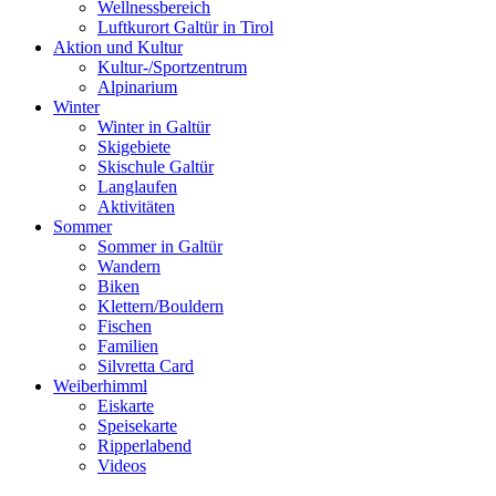
Wellnessbereich
Luftkurort Galtür in Tirol
Aktion und Kultur
Kultur-/Sportzentrum
Alpinarium
Winter
Winter in Galtür
Skigebiete
Skischule Galtür
Langlaufen
Aktivitäten
Sommer
Sommer in Galtür
Wandern
Biken
Klettern/Bouldern
Fischen
Familien
Silvretta Card
Weiberhimml
Eiskarte
Speisekarte
Ripperlabend
Videos