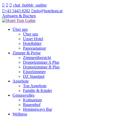



chat_bubble_outline

+43 5443 8282

info@hoteltoni.at
Anfragen & Buchen
Über uns
Über uns
Unser Hotel
Hotelbilder
Panoramatour
Zimmer & Preise
Zimmerübersicht
Doppelzimmer A Plus
Doppelzimmer B Plus
Einzelzimmer
DZ Standard
Angebote
Top Angebote
Familie & Kinder
Genussvolles
Kulinarium
Bauernhof
Hemingways Bar
Wellness