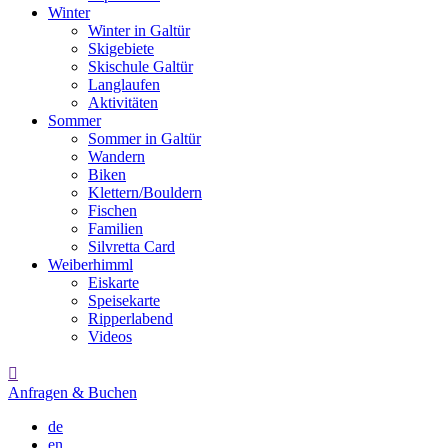
Winter
Winter in Galtür
Skigebiete
Skischule Galtür
Langlaufen
Aktivitäten
Sommer
Sommer in Galtür
Wandern
Biken
Klettern/Bouldern
Fischen
Familien
Silvretta Card
Weiberhimml
Eiskarte
Speisekarte
Ripperlabend
Videos

Anfragen & Buchen
de
en